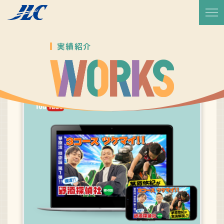
TOP
放送予定・番組表
実績紹介
サービス紹介
実績一覧
JLCについて
代表メッセージ
会社概要
会社沿革
CSR活動