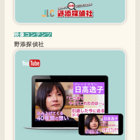
採用情報
ニュースリリース
映像コンテンツ
Q&A
野添探偵社
ご意見・ご感想