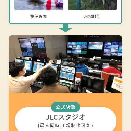
集信映像
現場制作
公式
映像
JLCスタジオ
(最大同時10場制作可能)