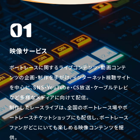
採用情報
ニュースリリース
01
Q&A
映像サービス
ご意見・ご感想
ボートレースに関するライブコンテンツ・動画コンテ
ンツの企画・制作を手がけ、インターネット視聴サイト
を中心に、SNS・YouTube・CS放送・ケーブルテレビ
など多様なメディアに向けて配信。
制作したレースライブは、全国のボートレース場やボ
ートレースチケットショップにも配信し、ボートレース
ファンがどこにいても楽しめる映像コンテンツを提
供。