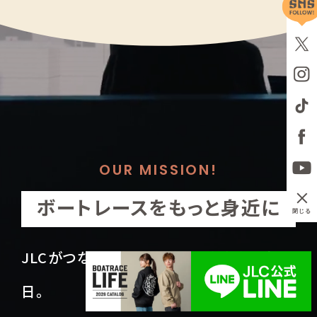
採用情報
ニュースリリース
Q&A
ご意見・ご感想
OUR MISSION!
ボートレースをもっと身近に
閉じる
JLCがつなぐ、ボートレースとあなたの毎
日。