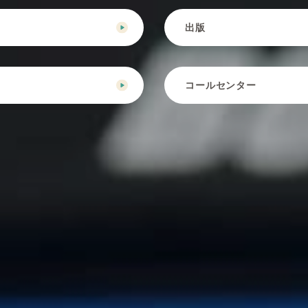
出版
営
コールセンター