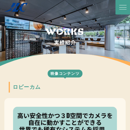
TOP
放送予定・番組表
WORKS
サービス紹介
実績紹介
実績一覧
JLCについて
映像コンテンツ
代表メッセージ
ロビーカム
会社概要
会社沿革
CSR活動