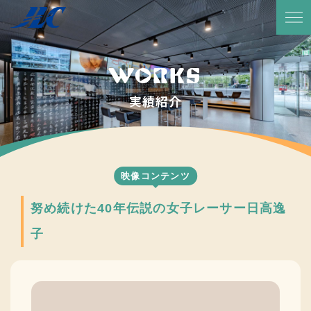
TOP
放送予定・番組表
WORKS
サービス紹介
実績紹介
実績一覧
JLCについて
映像コンテンツ
代表メッセージ
努め続けた40年伝説の女子レーサー日高逸
会社概要
子
会社沿革
CSR活動