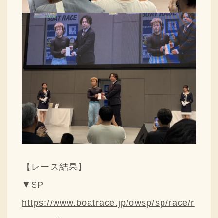
【レース結果】
▼SP
https://www.boatrace.jp/owsp/sp/race/r