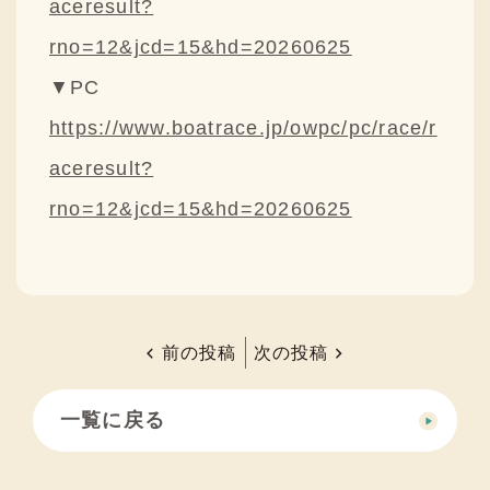
aceresult?
rno=12&jcd=15&hd=20260625
▼PC
https://www.boatrace.jp/owpc/pc/race/r
aceresult?
rno=12&jcd=15&hd=20260625
前の投稿
次の投稿
一覧に戻る