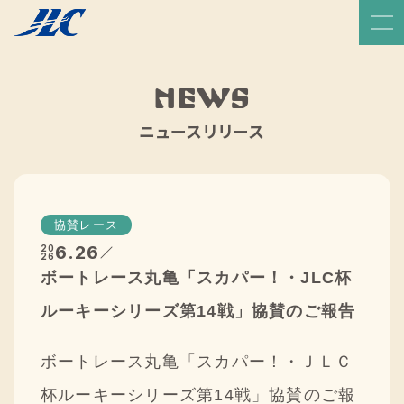
TOP
放送予定・番組表
NEWS
サービス紹介
ニュースリリース
実績一覧
JLCについて
協賛レース
代表メッセージ
6.26
20
26
ボートレース丸亀「スカパー！・JLC杯
会社概要
ルーキーシリーズ第14戦」協賛のご報告
会社沿革
ボートレース丸亀「スカパー！・ＪＬＣ
CSR活動
杯ルーキーシリーズ第14戦」協賛のご報