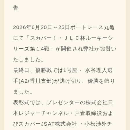
採用情報
告
ニュースリリース
2026年6月20日～25日ボートレース丸亀
Q&A
にて「スカパー！・ＪＬＣ杯ルーキーシ
ご意見・ご感想
リーズ第１4戦」が開催され弊社が協賛い
たしました。
最終日、優勝戦では1号艇・ 水谷理人選
手(A2/香川支部)が逃げ切り、優勝を飾り
ました。
表彰式では、プレゼンターの株式会社日
本レジャーチャンネル・戸倉取締役およ
びスカパーJSAT株式会社 ・小松渉外チ