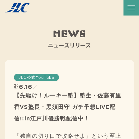
TOP
放送予定・番組表
NEWS
サービス紹介
ニュースリリース
実績一覧
JLCについて
JLC公式YouTube
代表メッセージ
6.16
20
26
【先駆け！ルーキー塾】塾生・佐藤有里
会社概要
香VS塾長・黒須田守 ガチ予想LIVE配
会社沿革
信!!in江戸川優勝戦配信中！
CSR活動
「独自の切り口で攻略せよ」という至上