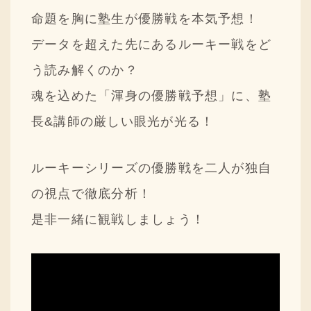
採用情報
命題を胸に塾生が優勝戦を本気予想！
データを超えた先にあるルーキー戦をど
ニュースリリース
う読み解くのか？
Q&A
魂を込めた「渾身の優勝戦予想」に、塾
ご意見・ご感想
長&講師の厳しい眼光が光る！
ルーキーシリーズの優勝戦を二人が独自
の視点で徹底分析！
是非一緒に観戦しましょう！