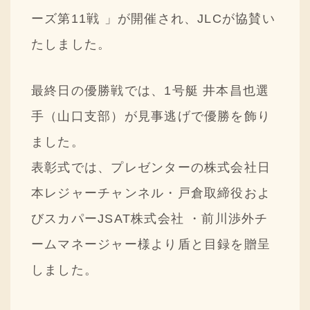
採用情報
ーズ第11戦 」が開催され、JLCが協賛い
たしました。
ニュースリリース
Q&A
最終日の優勝戦では、1号艇 井本昌也選
ご意見・ご感想
手（山口支部）が見事逃げで優勝を飾り
ました。
表彰式では、プレゼンターの株式会社日
本レジャーチャンネル・戸倉取締役およ
びスカパーJSAT株式会社 ・前川渉外チ
ームマネージャー様より盾と目録を贈呈
しました。