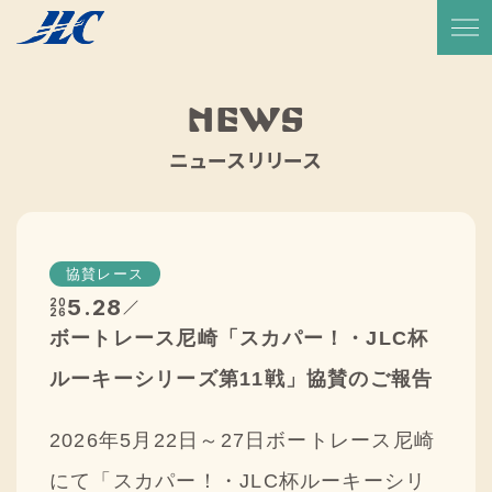
TOP
放送予定・番組表
NEWS
サービス紹介
ニュースリリース
実績一覧
JLCについて
協賛レース
代表メッセージ
5.28
20
26
ボートレース尼崎「スカパー！・JLC杯
会社概要
ルーキーシリーズ第11戦」協賛のご報告
会社沿革
2026年5月22日～27日ボートレース尼崎
CSR活動
にて「スカパー！・JLC杯ルーキーシリ