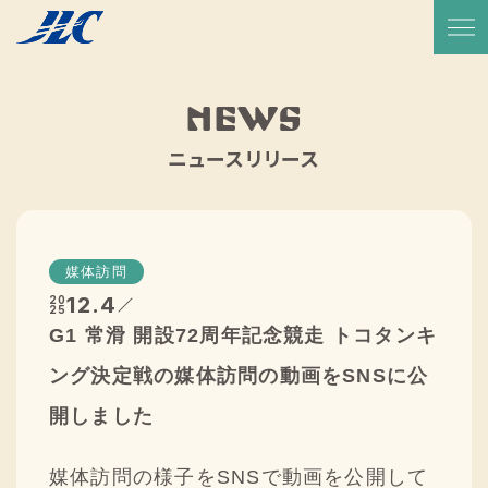
TOP
放送予定・番組表
NEWS
サービス紹介
ニュースリリース
実績一覧
JLCについて
媒体訪問
代表メッセージ
12.4
20
25
G1 常滑 開設72周年記念競走 トコタンキ
会社概要
ング決定戦の媒体訪問の動画をSNSに公
会社沿革
開しました
CSR活動
媒体訪問の様子をSNSで動画を公開して