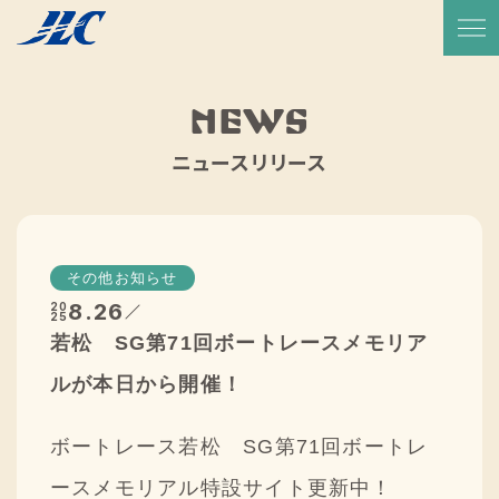
TOP
放送予定・番組表
NEWS
サービス紹介
ニュースリリース
実績一覧
JLCについて
その他お知らせ
代表メッセージ
8.26
20
25
若松 SG第71回ボートレースメモリア
会社概要
ルが本日から開催！
会社沿革
ボートレース若松 SG第71回ボートレ
CSR活動
ースメモリアル特設サイト更新中！