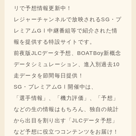
採用情報
リで予想情報更新中！
レジャーチャンネルで放映されるSG・プ
ニュースリリース
レミアムGⅠ中継番組等で紹介された情
Q&A
報を提供する特設サイトです。
ご意見・ご感想
前夜版JLCデータ予想、BOATBoy新概念
データシミュレーション、進入別過去10
走データを節間毎日提供！
SG・プレミアムGⅠ開催中は、
「選手情報」、「機力評価」、「予想」
などの生の情報はもちろん、独自の統計
から出目を割り出す「JLCデータ予想」
など予想に役立つコンテンツをお届け！