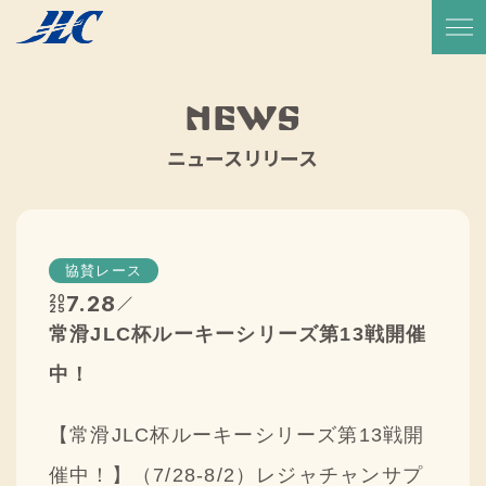
TOP
放送予定・番組表
NEWS
サービス紹介
ニュースリリース
実績一覧
JLCについて
協賛レース
代表メッセージ
7.28
20
25
常滑JLC杯ルーキーシリーズ第13戦開催
会社概要
中！
会社沿革
【常滑JLC杯ルーキーシリーズ第13戦開
CSR活動
催中！】（7/28-8/2）レジャチャンサプ