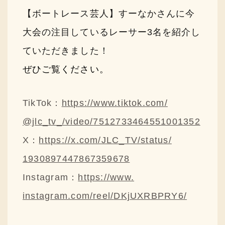
採用情報
【ボートレース芸人】すーなかさんに
今
大会の注目しているレーサー3名を紹介し
ニュースリリース
ていただきました！
Q&A
ぜひご覧ください。
ご意見・ご感想
TikTok：
https://www.tiktok.com/
@jlc_tv_/video/
7512733464551001352
X：
https://x.com/JLC_TV/status/
1930897447867359678
Instagram：
https://www.
instagram.com/reel/
DKjUXRBPRY6/