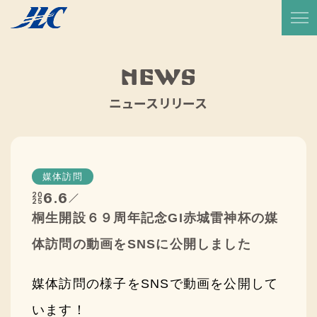
TOP
放送予定・番組表
NEWS
サービス紹介
ニュースリリース
実績一覧
JLCについて
媒体訪問
代表メッセージ
6.6
20
25
桐生開設６９周年記念GI赤城雷神杯の媒
会社概要
体訪問の動画をSNSに公開しました
会社沿革
媒体訪問の様子をSNSで動画を公開して
CSR活動
います！