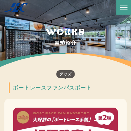
TOP
放送予定・番組表
WORKS
サービス紹介
実績紹介
実績一覧
JLCについて
グッズ
代表メッセージ
ボートレースファンパスポート
会社概要
会社沿革
CSR活動